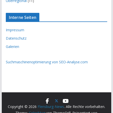
Überregional
(11)
Interne Seiten
Impressum
Datenschutz
Galerien
Suchmaschinenoptimierung von SEO-Analyse.com
Copyright © 2026
Flensburg-News
. Alle Rechte vorbehalten.
Theme:
ColorMag
von ThemeGrill. Präsentiert von